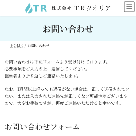
コ
ナ
ン
ビ
テ
ゲ
ン
ー
お問い合わせ
ツ
シ
へ
ョ
ス
ン
キ
に
HOME
お問い合わせ
ッ
移
プ
動
お問い合わせは下記フォームより受け付けております。
必要事項をご入力の上、送信してください。
担当者より折り返しご連絡いたします。
なお、1週間以上経っても返信がない場合は、正しく送信されてい
ない、または入力された連絡先が正しくない可能性がございます
ので、大変お手数ですが、再度ご連絡いただけると幸いです。
お問い合わせフォーム